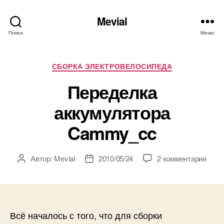
Mevial
Поиск
Меню
Рубрики
СБОРКА ЭЛЕКТРОВЕЛОСИПЕДА
Переделка
аккумулятора
Cammy_cc
к
Автор:
Mevial
2010/05/24
2 комментария
Автор
Дата
запи
записи
записи
Пере
акку
Cam
Всё началось с того, что для сборки